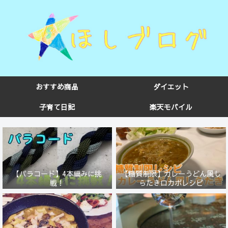
おすすめ商品
ダイエット
子育て日記
楽天モバイル
【パラコード】4本編みに挑
【糖質制限】カレーうどん風し
戦！
らたきロカボレシピ