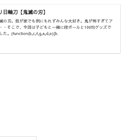
作り日輪刀【鬼滅の刃】
滅の刃。我が家でも例にもれずみんな大好き。鬼が怖すぎてア
・・そこで、今回は子どもと一緒に段ボールと100均グッズで
ction(b,c,f,g,a,d,e){b.