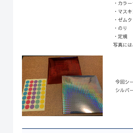
・カラー
・マスキ
・ゼムク
・のり 
・定規 
写真には
今回シ
シルバ