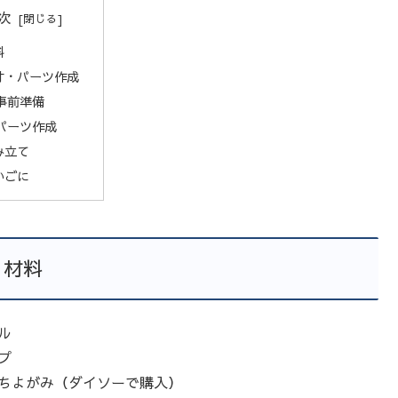
次
料
寸・パーツ作成
事前準備
パーツ作成
み立て
いごに
材料
ル
プ
ちよがみ（ダイソーで購入）