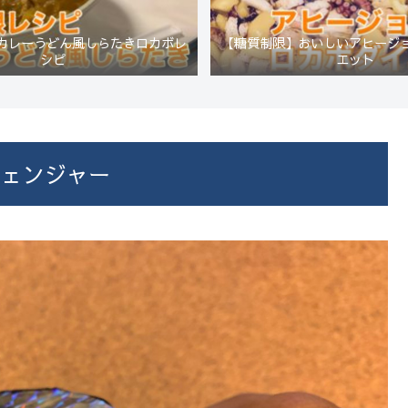
カレーうどん風しらたきロカボレ
【糖質制限】おいしいアヒージ
シピ
エット
チェンジャー