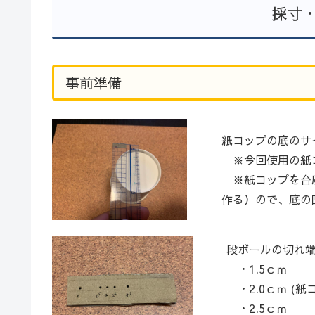
採寸
事前準備
紙コップの底のサ
※今回使用の紙コ
※紙コップを台座
作る）ので、底の
段ボールの切れ
・1.5ｃｍ
・2.0ｃｍ (
・2.5ｃｍ