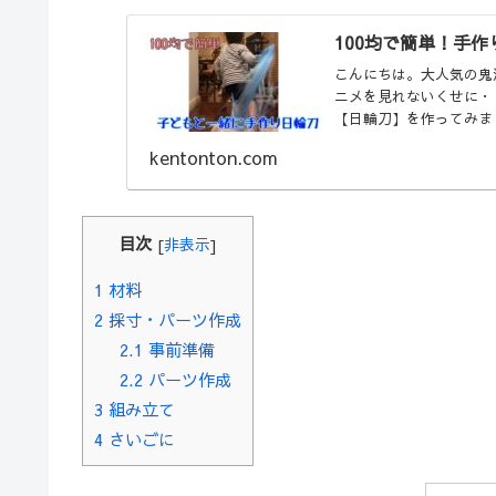
100均で簡単！手
こんにちは。大人気の鬼
ニメを見れないくせに・
【日輪刀】を作ってみました。(fun
kentonton.com
目次
[
非表示
]
1
材料
2
採寸・パーツ作成
2.1
事前準備
2.2
パーツ作成
3
組み立て
4
さいごに