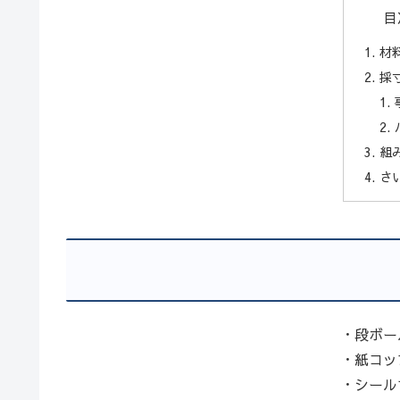
目
材
採
組
さ
・段ボー
・紙コッ
・シール