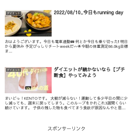
2022/08/10_今日もrunning day
ダイエット
おはようございます。今日も電車通勤🚃 何とか今日も乗り切った❗️ 明日
から夏休み 予定びっしりチートweekだ〰🌟今朝の体重測定66.0kg目標
ま...
ダイエットが続かないなら【プチ
ダイエット
断食】やってみよう
まいどっ！KENTOです。 大樹が減らない！運動して多少平日の間に少
し減っても、週末に戻ってしまう。このループをかれこれ3週間くらい
続けています。 子供の残した物も食べてまう食欲が原因なんやと思う
んやけど、なんかいい方法ないん...
スポンサーリンク