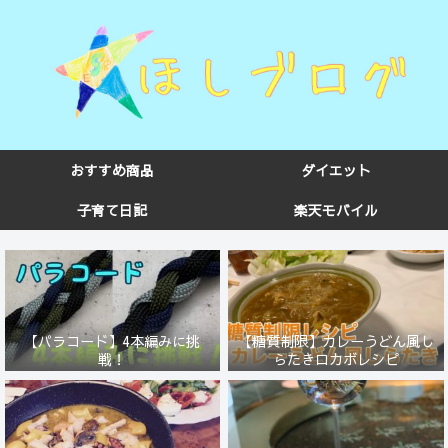
おすすめ商品
ダイエット
子育て日記
楽天モバイル
【パラコード】4本編みに挑
【糖質制限】カレーうどん風し
戦！
らたきロカボレシピ